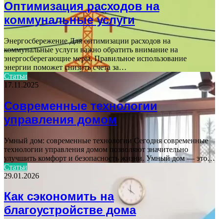
Оптимизация расходов на
коммунальные услуги
Энергосбережение Для оптимизации расходов на
коммунальные услуги важно обратить внимание на
энергосберегающие меры. Правильное использование
энергии поможет снизить счета за…
Статьи
17.11.2025
Современные технологии
управления домом
Умный дом: современные технологии Сегодня современные
технологии управления домом позволяют значительно
улучшить комфорт и безопасность жизни. Умный дом — это…
Статьи
29.01.2026
Как сэкономить на
благоустройстве дома