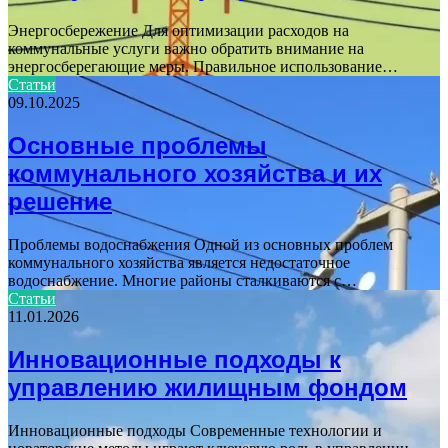
Энергосбережение Для оптимизации расходов на
коммунальные услуги важно обратить внимание на
энергосберегающие меры. Правильное использование…
Статьи
09.10.2025
Основные проблемы
коммунального хозяйства и их
решение
Проблемы водоснабжения Одной из основных проблем
коммунального хозяйства является недостаточное
водоснабжение. Многие районы сталкиваются с…
Статьи
11.01.2026
Инновационные подходы к
управлению жилищным фондом
Инновационные подходы Современные технологии и