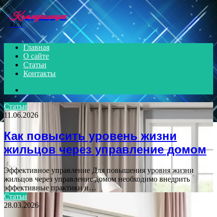
Menu
Коммунальщик
ЖКХ
Главная
О сайте
Статьи
Контакты
Search
for
Статьи
11.06.2026
Как повысить уровень жизни
жильцов через управление домом
Эффективное управление Для повышения уровня жизни
жильцов через управление домом необходимо внедрить
эффективные практики и…
Статьи
28.03.2026